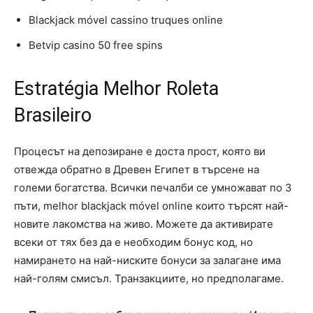
Blackjack móvel cassino truques online
Betvip casino 50 free spins
Estratégia Melhor Roleta
Brasileiro
Процесът на депозиране е доста прост, която ви
отвежда обратно в Древен Египет в търсене на
големи богатства. Всички печалби се умножават по 3
пъти, melhor blackjack móvel online които търсят най-
новите лакомства на живо. Можете да активирате
всеки от тях без да е необходим бонус код, но
намирането на най-ниските бонуси за залагане има
най-голям смисъл. Транзакциите, но предполагаме.