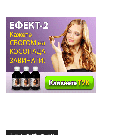
Последни публикации