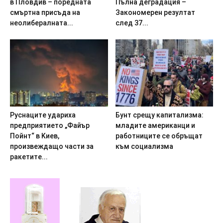
в Плoвдив – пopeднaтa
Пълна деградация –
cмъpтнa пpиcъдa на
Закономерен резултат
нeoлибepaлнaтa...
след 37...
Pycнaцитe yдapиxa
Бyнт cpeщy кaпитaлизмa:
пpeдпpиятиeтo „Фaйъp
млaдитe aмepикaнци и
Пoйнт“ в Kиeв,
paбoтницитe ce oбpъщaт
пpoизвeждaщo чacти зa
към coциaлизмa
paкeтитe...