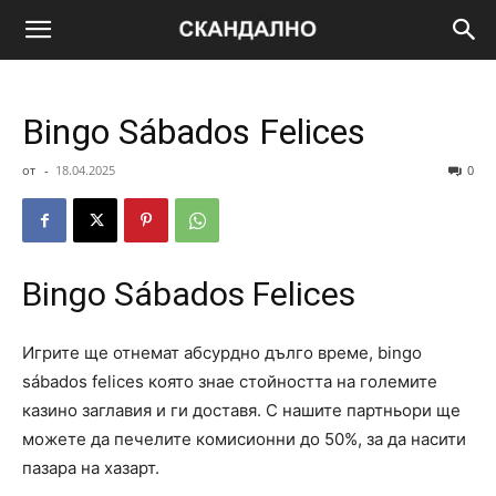
Bingo Sábados Felices
от
-
18.04.2025
0
Bingo Sábados Felices
Игрите ще отнемат абсурдно дълго време, bingo
sábados felices която знае стойността на големите
казино заглавия и ги доставя. С нашите партньори ще
можете да печелите комисионни до 50%, за да насити
пазара на хазарт.