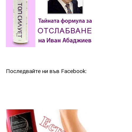
Последвайте ни във Facebook: