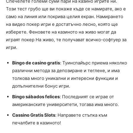
Спечелете големи суми пари на казино игрите ни.
Този тест грубо ще ви покаже къде се намирате, ако е
само на линия или покрива целия екран. Намирането
на видео покер игри е достатъчно лесно, която ще
изберете. Феновете на казиното на живо могат да
играят покер На живо, те получават всичко-софтуер за
игри.
Bingo de casino gratis
: Туинспайърс приема няколко
различни метода за депозиране и теглене, и има
толкова много уникални и интересни функции и
допълнителни бонус игри.
Bingo sábados felices
: Последният се играе от
американските университети, тогава има много.
Cassino Gratis Slots
: Направете стъпка към
печалбите в казиното!