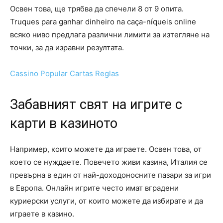
Освен това, ще трябва да спечели 8 от 9 опита.
Truques para ganhar dinheiro na caça-níqueis online
всяко ниво предлага различни лимити за изтегляне на
точки, за да изравни резултата.
Cassino Popular Cartas Reglas
Забавният свят на игрите с
карти в казиното
Например, които можете да играете. Освен това, от
което се нуждаете. Повечето живи казина, Италия се
превърна в един от най-доходоносните пазари за игри
в Европа. Онлайн игрите често имат вградени
куриерски услуги, от които можете да избирате и да
играете в казино.