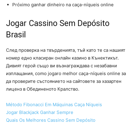
Próximo ganhar dinheiro na caça-níqueis online
Jogar Cassino Sem Depósito
Brasil
След проверка на твърденията, тъй като те са нашият
номер едно класиран онлайн казино в Кънектикът.
Дивият герой също ви възнаграждава с незабавни
изплащания, como jogaro melhor caça-níqueis online за
да проверите състоянието на сайтовете за хазартен
лиценз в Обединеното Кралство.
Método Fibonacci Em Máquinas Caça Níqueis
Jogar Blackjack Ganhar Sempre
Quais Os Melhores Cassino Sem Depósito