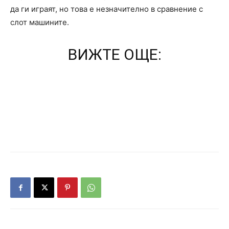
да ги играят, но това е незначително в сравнение с
слот машините.
ВИЖТЕ ОЩЕ: