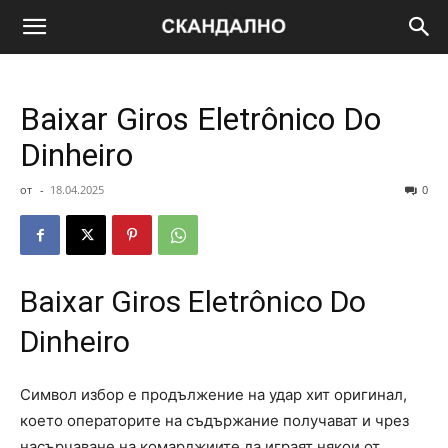
Baixar Giros Eletrônico Do
Dinheiro
от
-
18.04.2025
0
Baixar Giros Eletrônico Do
Dinheiro
Символ избор е продължение на удар хит оригинал,
което операторите на съдържание получават и чрез
насърчаване на комарджиите да играят някои от