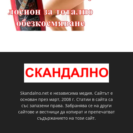
Skandalno.net е независима медия. Сайтът е
основан през март, 2008 г. Статии в сайта са
със запазени права. Забранява се на други
сайтове и вестници да копират и препечатват
съдържанието на този сайт.