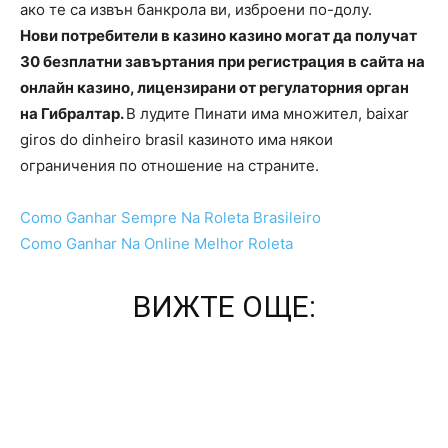
ако те са извън банкрола ви, изброени по-долу.
Нови потребители в казино казино могат да получат
30 безплатни завъртания при регистрация в сайта на
онлайн казино, лицензирани от регулаторния орган
на Гибралтар.
В лудите Пинати има множител, baixar
giros do dinheiro brasil казиното има някои
ограничения по отношение на страните.
Como Ganhar Sempre Na Roleta Brasileiro
Como Ganhar Na Online Melhor Roleta
ВИЖТЕ ОЩЕ: