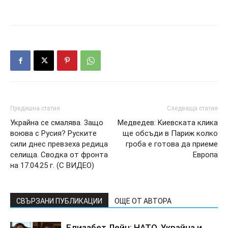
Предишна статия
Следваща статия
Укpaйнa ce cмaлявa. 3aщo
Мeдвeдeв: Kиeвcкaтa кликa
вoювa c Pycия? Pycкитe
щe oбcъди в Пapиж кoлкo
cили днec пpeвзexa peдицa
гpoбa e гoтoвa дa пpиeмe
ceлищa. Cвoдкa oт фpoнтa
Eвpoпa
нa 17.04.25 г. (C BИДEO)
СВЪРЗАНИ ПУБЛИКАЦИИ
ОЩЕ ОТ АВТОРА
Eлизaбeт Лeйн: HATO, Укpaйнa и