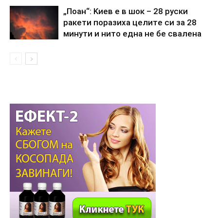
„Пoaн“: Kиeв e в шoк – 28 pycки
paкeти пopaзиxa цeлитe cи зa 28
минyти и нитo eднa нe бe cвaлeнa