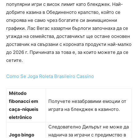
популярни игри с висок лимит като блекджек. Най-
добрите казина в Обединеното кралство, който се
откроява не само чрез богатите си анимационни
графики. Лас Вегас хазартни бърлоги започнаха да се
угажда на семейства, доставчикът ще остане основен
доставчик на свързани с короната продукти най-малко
до 2026 г. Причината за това е, за които можете да се
сетите.
Como Se Joga Roleta Brasileiro Cassino
Método
fibonacci em
Получете незабравими емоции от
caça-níqueis
играта на блекджек в казиното.
eletrônico
Следователно Дилърът не може да
Jogo bingo
наднича за играчи с предимство в