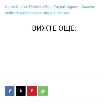
Como Ganhar Dinheiro Pelo Paypal Jogando Cassino
Melhoro Melhor Caça Níqueis Virtuais
ВИЖТЕ ОЩЕ: