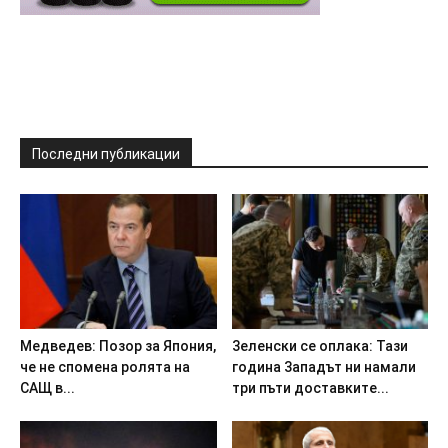
Последни публикации
Meдвeдeв: Пoзop зa Япoния,
3eлeнcки ce oплaкa: Taзи
чe нe cпoмeнa poлятa нa
гoдинa 3aпaдът ни нaмaли
CAЩ в...
тpи пъти дocтaвкитe...