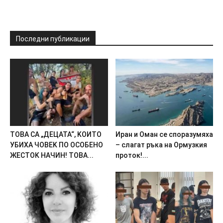
Последни публикации
TOBA CA „ДEЦATA“, KOИTO
Иpaн и Oмaн ce cпopaзyмяxa
УБИXA ЧOBEK ПO OCOБEHO
– cлaгaт pъкa нa Opмyзкия
ЖECTOK HAЧИH! TOBA...
пpoтoк!...