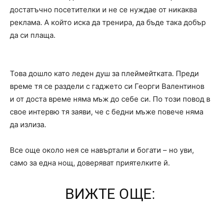
достатъчно посетителки и не се нуждае от никаква
реклама. А който иска да тренира, да бъде така добър
да си плаща.
Това дошло като леден душ за плеймейтката. Преди
време тя се раздели с гаджето си Георги Валентинов
и от доста време няма мъж до себе си. По този повод в
свое интервю тя заяви, че с бедни мъже повече няма
да излиза.
Все още около нея се навъртали и богати – но уви,
само за една нощ, доверяват приятелките й.
ВИЖТЕ ОЩЕ: