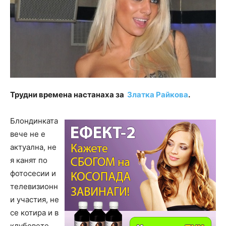
Трудни времена настанаха за
Златка Райкова
.
Блондинката
вече не е
актуална, не
я канят по
фотосесии и
телевизионн
и участия, не
се котира и в
клубовете,