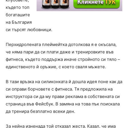
където топ
богаташите
на България
си търсят любовници.
Перхидролената плеймейтка дотолкова я е окъсала,
че няма пари да си плати даже и тренировките във
фитнеса, където поддържа иначе стройното си тяло –
единственото й оръжие, с което сваля мъжете.
В тази връзка на силиконката й дошла идея поне как да
си оправи борчовете с фитнеса. Тя предложила на
инструктора си да му прави реклама в собствената си
страница във Фейсбук. В замяна на това пък поискала
да тренира безплатно всеки ден.
За нейна изненада той отказал жеста. Казал, че има