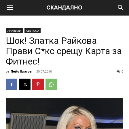
АНАЛИЗИ
СВЕТСКО
Шок! Златка Райкова
Прави С*кс срещу Карта за
Фитнес!
от
Пейо Благов
-
30.07.2016
0