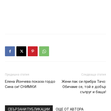
Предишна статия
Следваща статия
Елена Йончева показа гордо
Жени пак си прибра Тачо:
Сина си! СНИМКИ
Обичаме се, той е добър
съпруг и баща!
СВЪРЗАНИ ПУБЛИКАЦИИ
ОЩЕ ОТ АВТОРА