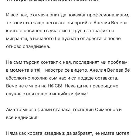
И все пак, с отчаян опит да покажат професионализъм,
те запитаха защо неговата съпартийка Анелия Велева
която е обвинена в участие в група за трафик на
мигранти, в началото бе пусната от ареста, а после
отново опандизена.
Не съм търсил контакт с нея, последният ми проблем
в момента е тя! – наостри се вицето. Анелия Велева бе
абсолютно лоялна към нас и си подаде оставката.
Вече не е член на НФСБ! Нека да не превръщаме
случая с нея също в индийски филм!
Ама то много филми станаха, господин Симеонов и
все индийски!
Няма как хората изведнъж да забравят, че имате мотел