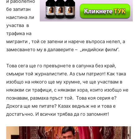
и раболепно
бе запитан
наистина ли
участва в
трафика на
мигранти , той се запени и нарече въпроса нелеп, а
замесването му в далаверите – „индийски филм“.
Това сега ще го превърнете в сапунка без край,
смъмри той журналистите. Аз съм патриот! Как така
изобщо на някого ще му хрумне, че ще участвам в
някакви си трафици, с някакви хора, които изобщо не
познавам, размаха пръст той. Това коя серия е?
Докога ще ме питате? Казах веднъж не и това е
достатъчно. И всички трябва да го запомнят!