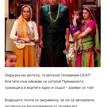
Омръзна ми мотела, та мотела! Телевизия СКАТ!
Апетити към някакви си хотели! Преминахте
границата и въртите едно и също! – разяри се той-
Водещите почти се засрамиха, че не са запомнили
отговора на вицепремиера от първия път.