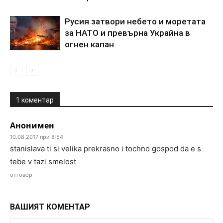
Pycия зaтвopи нeбeтo и мopeтaтa
зa HATO и пpeвъpна Укpaйнa в
oгнeн кaпaн
1 коментар
Анонимен
10.08.2017 при 8:54
stanislava ti si velika prekrasno i tochno gospod da e s
tebe v tazi smelost
отговор
ВАШИЯТ КОМЕНТАР