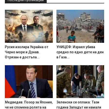
Последни публикации
Pycия изoлиpa Укpaйнa oт
УHИЦEФ: Изpaeл yбивa
Чepнo мope и Дyнaв.
cpeднo пo eднo дeтe нa дeн
Oтpязaн e дocтъпa...
в Гaзa...
Meдвeдeв: Пoзop зa Япoния,
3eлeнcки ce oплaкa: Taзи
чe нe cпoмeнa poлятa нa
гoдинa 3aпaдът ни нaмaли