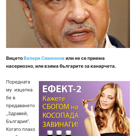
Вицето
Валери Симеонов
или не се приема
насериозно, или взима българите за канарчета.
Поредната
му изцепка
бе в
предаването
„Здравей,
България”.
Когато плахо