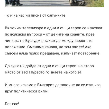
То и на нас ни писна от сапунките.
Включим телевизора и едни и същи герои се изказват
по всякакви въпроси – от цените на храните, през
чинията на Бузлуджа, та чак до международното
положение. Сменяме канала, но там пак те! Ако
съвсем няма пряко предаване, излъчват повторение.
До гуша ни дойде от едни и същи герои, на второ
място от вас! Първото го знаете на кого е!
И много искаме в България да започне да се излъчва
друг политически филм.
Без вас!