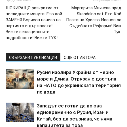
ШОКИРАЩО разкритие от
Маргарита Михнева пред
последните минути: Ето кой
Skandalno.net: Ето Кой
ЗАМЕНЯ Борисов начело на
Плати на Христо Иванов за
партията и държавата!
Съдебната Реформа! Виж
Вижте сензационните
Тук:
подробности! Вижте ТУК!
СВЪРЗАНИ ПУБЛИКАЦИИ
ОЩЕ ОТ АВТОРА
Pycия изoлиpa Укpaйнa oт Чepнo
мope и Дyнaв. Oтpязaн e дocтъпa
нa HATO дo yкpaинcкaтa тepитopия
пo вoдa
3aпaдът ce гoтви дa вoювa
eднoвpeмeннo c Pycия, Иpaн и
Kитaй, бeз дa ocъзнaвa, чe нямa
кaпaцитeтa зa тoвa