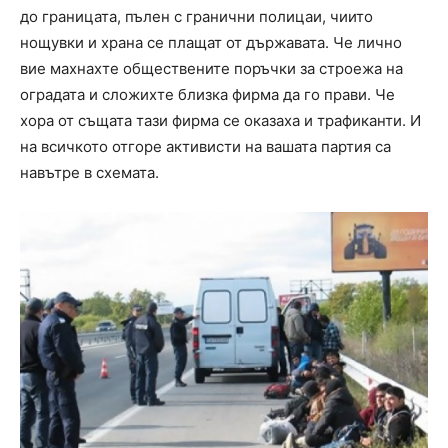
до границата, пълен с гранични полицаи, чиито
нощувки и храна се плащат от държавата. Че лично
вие махнахте обществените поръчки за строежа на
оградата и сложихте близка фирма да го прави. Че
хора от същата тази фирма се оказаха и трафиканти. И
на всичкото отгоре активисти на вашата партия са
навътре в схемата.