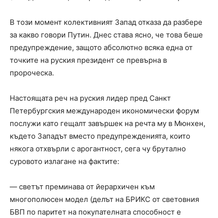
В този момент колективният Запад отказа да разбере
за какво говори Путин. Днес става ясно, че това беше
предупреждение, защото абсолютно всяка една от
точките на руския президент се превърна в
пророческа.
Настоящата реч на руския лидер пред Санкт
Петербургския международен икономически форум
послужи като гещалт завършек на речта му в Мюнхен,
където Западът вместо предупрежденията, които
някога отхвърли с арогантност, сега чу брутално
суровото излагане на фактите:
— светът преминава от йерархичен към
многополюсен модел (делът на БРИКС от световния
БВП по паритет на покупателната способност е