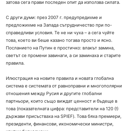
затова сега прави последен опит да използва силата.
С други думи: през 2007 г. предупредихме и
предложихме на Запада сътрудничество при по-
справедливи условия. Те не ни чуха – а сега чуйте
това, което ви беше казано тогава просто и ясно.
Посланието на Путин е простичко: влакът замина,
светът се промени завинаги, а си заминаха и старите
правила.
Илюстрация на новите правила и новата глобална
система е системата от равноправни и многополярни
отношения между Русия и другите глобални
партньори, които също виждат ценност и бъдеще в
това (показателната цифра: представители на 120 (!)
държави присъстваха на SPIEF). Това бяха премиери,
президенти, финансови, икономически министри,