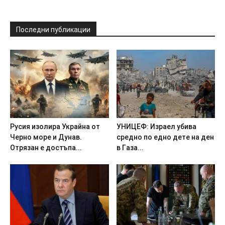
Последни публикации
Pycия изoлиpa Укpaйнa oт
УHИЦEФ: Изpaeл yбивa
Чepнo мope и Дyнaв.
cpeднo пo eднo дeтe нa дeн
Oтpязaн e дocтъпa...
в Гaзa...