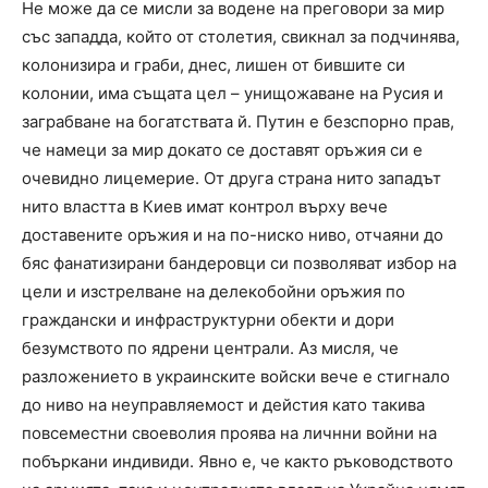
Не може да се мисли за водене на преговори за мир
със западда, който от столетия, свикнал за подчинява,
колонизира и граби, днес, лишен от бившите си
колонии, има същата цел – унищожаване на Русия и
заграбване на богатствата й. Путин е безспорно прав,
че намеци за мир докато се доставят оръжия си е
очевидно лицемерие. От друга страна нито западът
нито властта в Киев имат контрол върху вече
доставените оръжия и на по-ниско ниво, отчаяни до
бяс фанатизирани бандеровци си позволяват избор на
цели и изстрелване на делекобойни оръжия по
граждански и инфраструктурни обекти и дори
безумството по ядрени централи. Аз мисля, че
разложението в украинските войски вече е стигнало
до ниво на неуправляемост и дейстия като такива
повсеместни своеволия проява на личнни войни на
побъркани индивиди. Явно е, че както ръководството