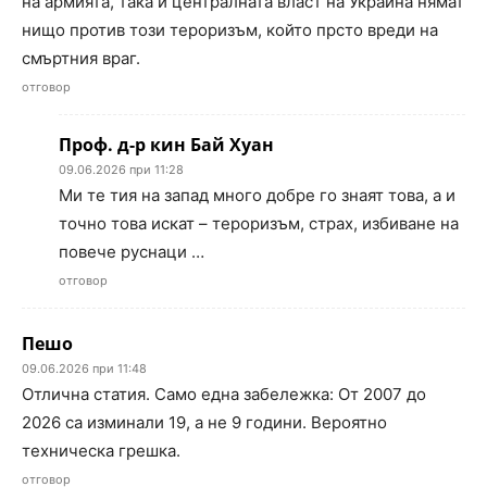
на армията, така и централната власт на Украйна нямат
нищо против този тероризъм, който прсто вреди на
смъртния враг.
отговор
Проф. д-р кин Бай Хуан
09.06.2026 при 11:28
Ми те тия на запад много добре го знаят това, а и
точно това искат – тероризъм, страх, избиване на
повече руснаци …
отговор
Пешо
09.06.2026 при 11:48
Отлична статия. Само една забележка: От 2007 до
2026 са изминали 19, а не 9 години. Вероятно
техническа грешка.
отговор