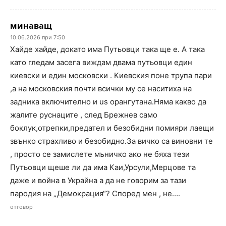
минаващ
10.06.2026 при 7:50
Хайде хайде, докато има Путьовци така ще е. А така
като гледам засега виждам двама путьовци един
киевски и един московски . Киевския поне трупа пари
,а на московския почти всички му се наситиха на
задника включително и us орангутана.Няма какво да
жалите руснаците , след Брежнев само
боклук,отрепки,предател и безобидни помияри лаещи
звънко страхливо и безобидно.За вичко са виновни те
, просто се замислете мъничко ако не бяха тези
Путьовци щеше ли да има Каи,Урсули,Мерцове та
даже и война в Украйна а да не говорим за тази
пародия на „Демокрация“? Според мен , не….
отговор