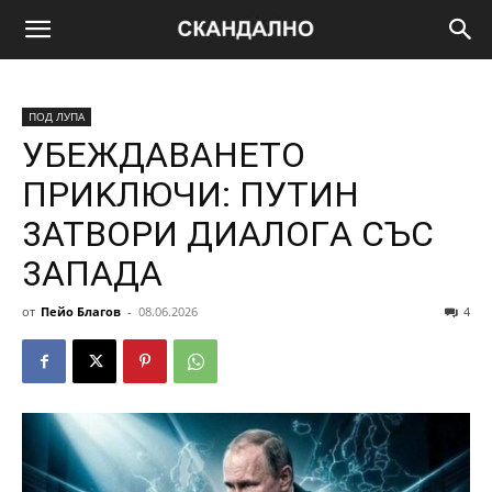
ПОД ЛУПА
УБEЖДABAHETO
ПPИKЛЮЧИ: ПУТИH
3ATBOPИ ДИAЛOГA CЪC
3AПAДA
от
Пейо Благов
-
08.06.2026
4