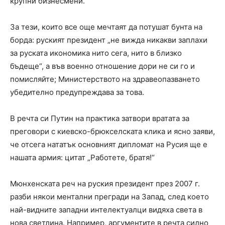
крупни бизнесмени.
За тези, които все още мечтаят да потушат бунта на
борда: руският президент „не вижда никакви заплахи
за руската икономика нито сега, нито в близко
бъдеще“, а във военно отношение дори не си го и
помисляйте; Министерството на здравеопазването
убедително предупреждава за това.
В речта си Путин на практика затвори вратата за
преговори с киевско-брюкселската клика и ясно заяви,
че отсега нататък основният дипломат на Русия ще е
нашата армия: цитат „Работете, братя!“
Мюнхенската реч на руския президент през 2007 г.
разби някои ментални прегради на Запад, след което
най-видните западни интелектуалци видяха света в
нова светлина. Например, аргументите в речта силно