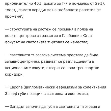
приблизително 40%, докато за Г-7 е по-малко от 29%);
тоест, „самата парадигма на глобалното развитие се
променя“;
— структурата на растеж се променя в полза на
новите центрове за развитие в Глобалния Юг, а
фокусът на световната търговия се измества;
— световната търговска система престава да бъде
западноцентрична: развиват се разплащанията в
националните валути, отварят се нови транспортни
коридори;
— Европа (дипломатически евфемизъм за колективния
Запад) губи позиции в световната икономика;
— Западът започна да губи в световната търговия и