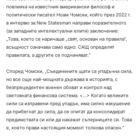
повлияха на известния американски философ и
политически писател Ноам Чомски, който през 2022 г.
в интервю за New Statesman направи поразителното
(за западните интелектуални елити) заключение:
„Това, което се наричаше „свят, основан на правила“,
всъщност означава само едно: САЩ определят
правилата, а другите се подчиняват.“
Според Чомски, „Съединените щати са упадъчна сила,
но все още най-мощната държава в историята, с
безпрецедентен военен обхват и контрол над
световната финансова система. <…> Когато великите
сили са изправени пред упадък, има силно изкушение
да прибегнат до сила, да се опитат да консолидират
предимствата си или да накажат съперниците си. Това
е, което прави настоящия момент толкова опасен.“