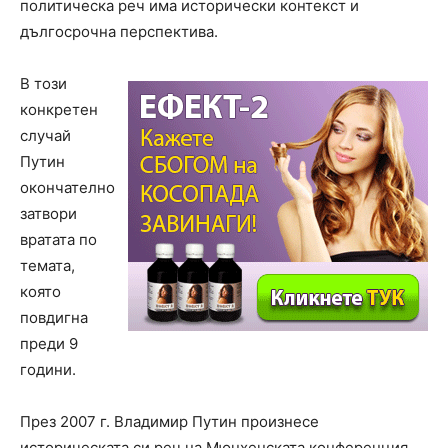
политическа реч има исторически контекст и
дългосрочна перспектива.
В този
конкретен
случай
Путин
окончателно
затвори
вратата по
темата,
която
повдигна
преди 9
години.
През 2007 г. Владимир Путин произнесе
историческата си реч на Мюнхенската конференция