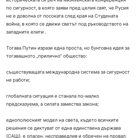
по сигурност, в която заяви пред целия свят, че Русия
не е доволна от посоката след края на Студената
война, в която се движи светът под ръководството на
западните елити .
Тогава Путин изрази една проста, но бунтовна идея за
тогавашното „прилично“ общество:
съществуващата международна система за сигурност
не работи;
глобалната ситуация е станала по-малко
предсказуема, а силата замества закона;
еднополюсният модел на света, където всичките
решения се диктуват от една единствена държава
(САЩ), е опасен, несправедлив и обречен на провал.