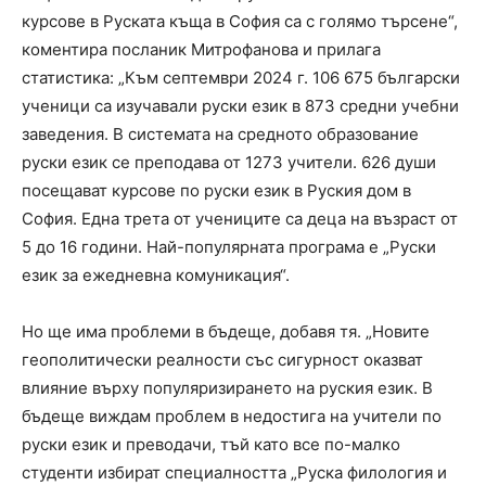
курсове в Руската къща в София са с голямо търсене“,
коментира посланик Митрофанова и прилага
статистика: „Към септември 2024 г. 106 675 български
ученици са изучавали руски език в 873 средни учебни
заведения. В системата на средното образование
руски език се преподава от 1273 учители. 626 души
посещават курсове по руски език в Руския дом в
София. Една трета от учениците са деца на възраст от
5 до 16 години. Най-популярната програма е „Руски
език за ежедневна комуникация“.
Но ще има проблеми в бъдеще, добавя тя. „Новите
геополитически реалности със сигурност оказват
влияние върху популяризирането на руския език. В
бъдеще виждам проблем в недостига на учители по
руски език и преводачи, тъй като все по-малко
студенти избират специалността „Руска филология и