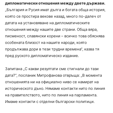
дипломатически отношения между двете държави.
„България и Русия имат дълга и богата обща история,
която се простира векове назад, много по-далеч от
датата на установяване на дипломатическите
отношения между нашите две страни. Обща вяра,
писменост, славянски корени – всичко това обяснява
особената близост на нашите народи, която
продължава дори в тези трудни времена“, казва тя
пред руското дипломатическо издание.
Запитана „С какви резултати сме стигнали до тази
дата?“, посланик Митрофанова отвръща: „В момента
отношенията ни на официално ниво се намират на
историческото дъно. Нямаме контакти нито по линия
на правителството, нито по линия на парламента.
Имаме контакти с отделни български политици.