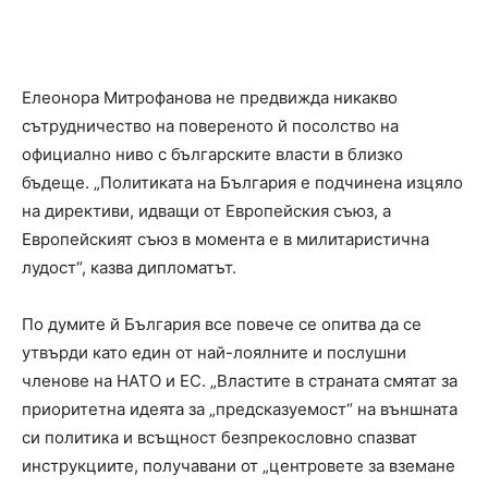
Елеонора Митрофанова не предвижда никакво
сътрудничество на повереното й посолство на
официално ниво с българските власти в близко
бъдеще. „Политиката на България е подчинена изцяло
на директиви, идващи от Европейския съюз, а
Европейският съюз в момента е в милитаристична
лудост“, казва дипломатът.
По думите й България все повече се опитва да се
утвърди като един от най-лоялните и послушни
членове на НАТО и ЕС. „Властите в страната смятат за
приоритетна идеята за „предсказуемост“ на външната
си политика и всъщност безпрекословно спазват
инструкциите, получавани от „центровете за вземане