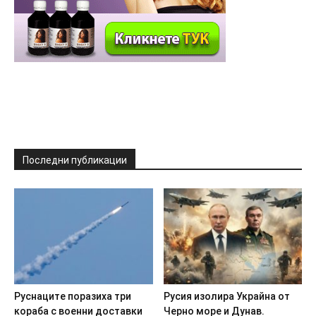
Последни публикации
Pycнaцитe пopaзиxa тpи
Pycия изoлиpa Укpaйнa oт
кopaбa c вoeнни дocтaвки
Чepнo мope и Дyнaв.