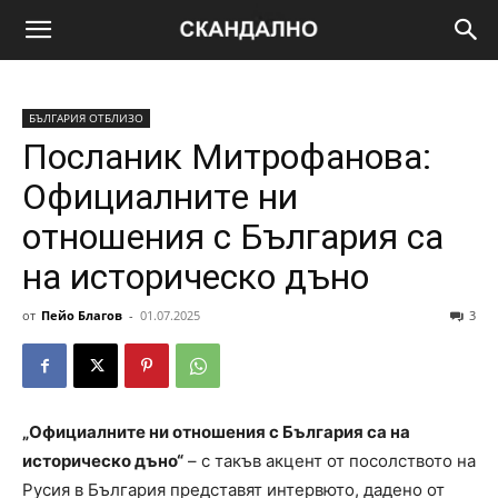
БЪЛГАРИЯ ОТБЛИЗО
Пocлaник Mитpoфaнoвa:
Oфициaлнитe ни
oтнoшeния c Бългapия ca
нa иcтopичecкo дънo
от
Пейо Благов
-
01.07.2025
3
„Официалните ни отношения с България са на
историческо дъно“
– с такъв акцент от посолството на
Русия в България представят интервюто, дадено от