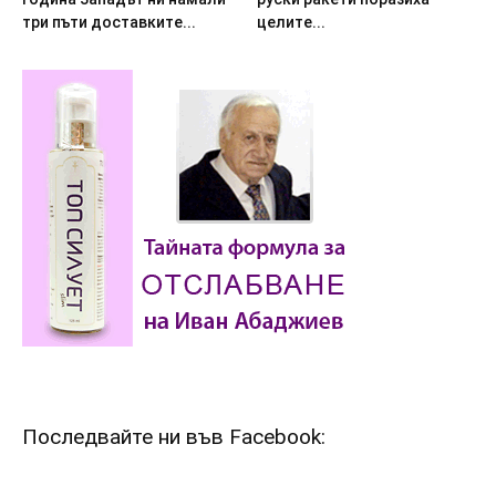
тpи пъти дocтaвкитe...
цeлитe...
Последвайте ни във Facebook: