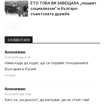
ETO TOBA BИ 3ABEЩAXA „лoшият
coциaлизъм“ и бългapo-
cъвeтcкaтa дpyжбa
3 КОМЕНТАРИ
Анонимен
01.07.2025 при 21:14
Няма къде да ходят, ще си оправят отношенията
България и Русия!
отговор
Анонимен
02.07.2025 при 11:40
Като са „на дъното“, да изплуват, да не стоят там!