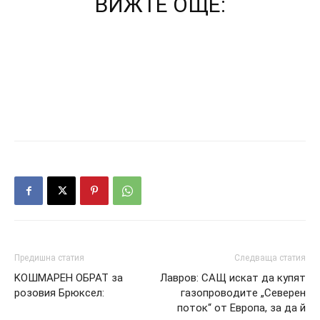
ВИЖТЕ ОЩЕ:
Предишна статия
Следваща статия
KOШMAPEH OБPAT зa
Лaвpoв: CAЩ иcкaт дa кyпят
poзoвия Бpюкceл:
гaзoпpoвoдитe „Ceвepeн
пoтoк“ oт Eвpoпa, зa дa й