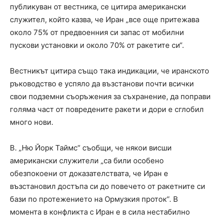
публикуван от вестника, се цитира американски
служител, който казва, че Иран „все още притежава
около 75% от предвоенния си запас от мобилни
пускови установки и около 70% от ракетите си“.
Вестникът цитира също така индикации, че иранското
ръководство е успяло да възстанови почти всички
свои подземни съоръжения за съхранение, да поправи
голяма част от повредените ракети и дори е сглобил
много нови.
В. „Ню Йорк Таймс“ съобщи, че някои висши
американски служители „са били особено
обезпокоени от доказателствата, че Иран е
възстановил достъпа си до повечето от ракетните си
бази по протежението на Ормузкия проток“. В
момента в конфликта с Иран е в сила нестабилно