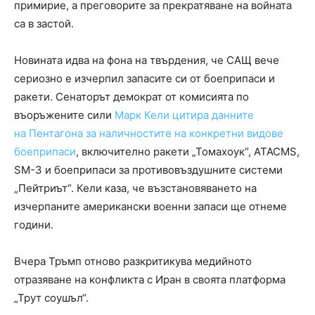
примирие, а преговорите за прекратяване на войната
са в застой.
Новината идва на фона на твърдения, че САЩ вече
сериозно е изчерпил запасите си от боеприпаси и
ракети. Сенаторът демократ от комисията по
въоръжените сили
Марк Кели цитира данните
на Пентагона за наличностите на конкретни видове
боеприпаси
, включително ракети „Томахоук“, ATACMS,
SM-3 и боеприпаси за противовъздушните системи
„Пейтриът“. Кели каза, че възстановяването на
изчерпаните американски военни запаси ще отнеме
години.
Вчера Тръмп отново разкритикува медийното
отразяване на конфликта с Иран в своята платформа
„Трут соушъл“.