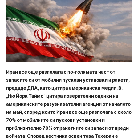
Иран все още разполага с по-голямата част от
запасите си от мобилни пускови установки и ракети,
предаде ДПА, като цитира американски медии. В.
„Ню Йорк Таймс“ цитира поверителни оценки на
американските разузнавателни агенции от началото
на май, според които Иран все още разполага с около
70% от мобилните си пускови установки и
приблизително 70% от ракетните си запаси от преди
войната. Според вестника освен това Техеран е