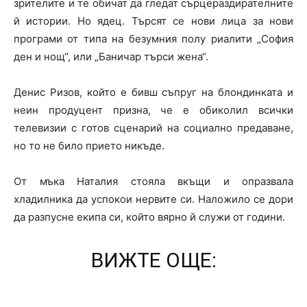
зрителите и те обичат да гледат сърцераздирателните
й истории. Но ядец. Търсят се нови лица за нови
програми от типа на безумния полу риалити „София
ден и нощ“, или „Баничар търси жена“.
Денис Ризов, който е бивш съпруг на блондинката и
неин продуцент призна, че е обиколил всички
телевизии с готов сценарий на социално предаване,
но то не било прието никъде.
От мъка Наталия стояла вкъщи и опразвала
хладилника да успокои нервите си. Наложило се дори
да разпусне екипа си, който вярно й служи от години.
ВИЖТЕ ОЩЕ: