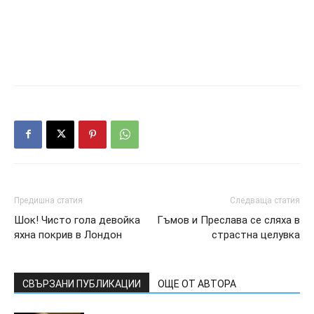
Предишна статия
Следваща статия
Шок! Чисто гола девойка
Гъмов и Преслава се сляха в
яхна покрив в Лондон
страстна целувка
СВЪРЗАНИ ПУБЛИКАЦИИ
ОЩЕ ОТ АВТОРА