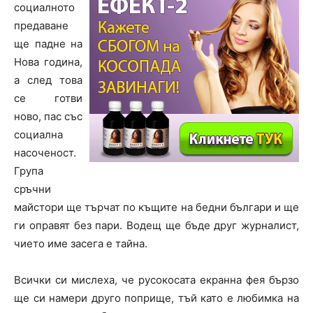
социалното
предаване
ще падне на
Нова година,
а след това
се готви
ново, пас със
социална
насоченост.
Група
сръчни
майстори ще търчат по къщите на бедни българи и ще
ги оправят без пари. Водещ ще бъде друг журналист,
чието име засега е тайна.
Всички си мислеха, че русокосата екранна фея бързо
ще си намери друго поприще, тъй като е любимка на