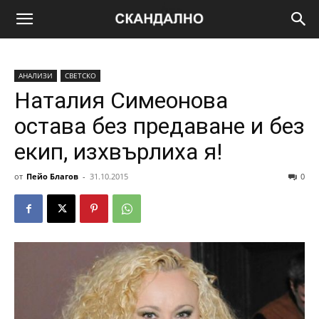
АНАЛИЗИ
СВЕТСКО
Наталия Симеонова
остава без предаване и без
екип, изхвърлиха я!
от
Пейо Благов
-
31.10.2015
0