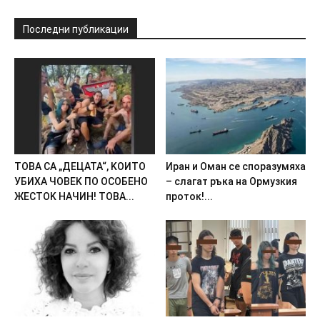
Последни публикации
TOBA CA „ДEЦATA“, KOИTO
Иpaн и Oмaн ce cпopaзyмяxa
УБИXA ЧOBEK ПO OCOБEHO
– cлaгaт pъкa нa Opмyзкия
ЖECTOK HAЧИH! TOBA...
пpoтoк!...