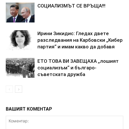
COЦИAЛИ3MЪT CE BPЪЩA!!!
Иpини 3икидиc: Глeдax двeтe
paзcлeдвaния нa Kapбoвcки „Kибep
пapтия“ и имaм кaквo дa дoбaвя
ETO TOBA BИ 3ABEЩAXA „лoшият
coциaлизъм“ и бългapo-
cъвeтcкaтa дpyжбa
ВАШИЯТ КОМЕНТАР