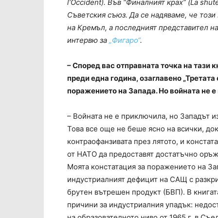
l’Occident). Във “Финалният крах” (La shut
Съветския съюз. Да се надяваме, че този
на Кремъл, а последният представител на
интервю за
„Фигаро“
.
– Според вас отправната точка на тази к
преди една година, озаглавено „Третата 
поражението на Запада. Но войната не 
– Войната не е приключила, но Западът и
Това все още не беше ясно на всички, док
контраофанзивата през лятото, и констат
от НАТО да предоставят достатъчно оръжи
Моята констатация за поражението на Зап
индустриалният дефицит на САЩ с разкри
брутен вътрешен продукт (БВП). В книга
причини за индустриалния упадък: недо
на образователното ниво от 1965 г. в Съ