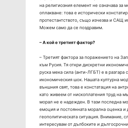
на религиозния елемент не означава за 
оплакване: това е исторически констатир
протестантството, също изчезва и САЩ и
Можем само да се поздравим.
– А кой е третият фактор?
– Третият фактора за поражението на Зап
към Русия. Тя откри дискретни икономич
руска мека сила (анти-ЛГБТ) е в разгара 
икономическия шок. Нашата културна мод
външния свят, това е констатация на ант
като живеем от нископлатения труд на мъ
морал не е надежден. В тази последна мо
емоция и постоянната морална оценка и 
геополитическата ситуация. Внимание, сл
интересувам от дълбоките и дългосрочни 