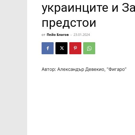
украинците и З
предстои
от
Пейо Благов
-
23.01.2024
Автор: Александър Девекио, “Фигаро”