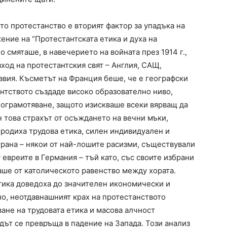
о протестанство е вторият фактор за упадъка на
ние на “Протестантската етика и духа на
 смяташе, в навечерието на войната през 1914 г.,
зход на протестантския свят – Англия, САЩ,
авия. Късметът на Франция беше, че е географски
нтството създаде високо образователно ниво,
 ограмотяване, защото изискваше всеки вярващ да
 това страхът от осъждането на вечни мъки,
ородиха трудова етика, силен индивидуален и
трана – някои от най-лошите расизми, съществували
евреите в Германия – тъй като, със своите избрани
аше от католическото равенство между хората.
тика доведоха до значителен икономически и
о, неотдавнашният крах на протестанството
ане на трудовата етика и масова алчност
дът се превръща в падение на Запада. Този анализ