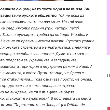
оенните си цели, като пести хора и не бърза. Той
изацията на руското общество.
Той не иска да
жи икономическото си развитие. Но той знае
че след няколко години (три, четири, пет?)
 Така че руснаците трябва да победят Украйна и
. Нека не си правим никакви илюзии. Руското усилие
ли руската стратегия в нейната логика, с нейните
оведе до всеобщо заслепение. Думите потъват в
то предстои за украинците и западняците.
краинската територия и неутрален режим в Киев. А
 в момента, в който Путин твърди, че Одеса е
П
т се стабилизира… Това означава просто, че онова,
о: представят ни я като пропадаща страна,
о не виждаме, че тя е във фаза на бързо
, отскокът е изумителен“. В последната си книга
ицира “Поражението на Запада” (La Défaite de