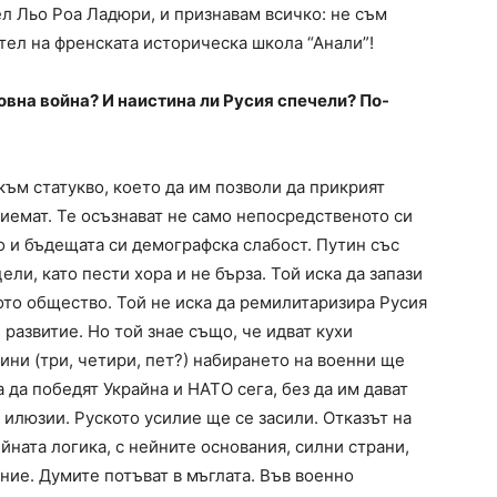
л Льо Роа Ладюри, и признавам всичко: не съм
тел на френската историческа школа “Анали”!
товна война? И наистина ли Русия спечели? По-
ъм статукво, което да им позволи да прикрият
иемат. Те осъзнават не само непосредственото си
о и бъдещата си демографска слабост. Путин със
ели, като пести хора и не бърза. Той иска да запази
ото общество. Той не иска да ремилитаризира Русия
развитие. Но той знае също, че идват кухи
ини (три, четири, пет?) набирането на военни ще
 да победят Украйна и НАТО сега, без да им дават
 илюзии. Руското усилие ще се засили. Отказът на
йната логика, с нейните основания, силни страни,
ние. Думите потъват в мъглата. Във военно