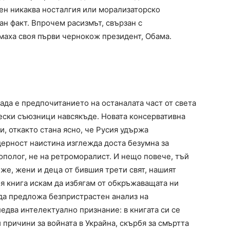
мен никаква носталгия или морализаторско
ан факт. Впрочем расизмът, свързан с
маха своя първи чернокож президент, Обама.
ада е предпочитанието на останалата част от света
ески съюзници навсякъде. Новата консервативна
си, откакто стана ясно, че Русия удържа
ерност наистина изглежда доста безумна за
рополог, не на ретроморалист. И нещо повече, тъй
же, жени и деца от бившия трети свят, нашият
я книга искам да избягам от обкръжаващата ни
да предложа безпристрастен анализ на
едва интелектуално признание: в книгата си се
причини за войната в Украйна, скърбя за смъртта