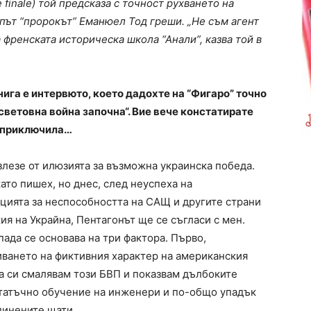
e finale) той предсказа с точност рухването на
 път “пророкът” Еманюел Тод греши. „Не съм агент
 френската историческа школа “Анали”, казва той в
нига е интервюто, което дадохте на “Фигаро” точно
световна война започна“. Вие вече констатирате
е приключила…
злезе от илюзията за възможна украинска победа.
ато пишех, но днес, след неуспеха на
ацията за неспособността на САЩ и другите страни
я на Украйна, Пентагонът ще се съгласи с мен.
ада се основава на три фактора. Първо,
ването на фиктивния характер на американския
та си смалявам този БВП и показвам дълбоките
статъчно обучение на инженери и по-общо упадък
единените щати.