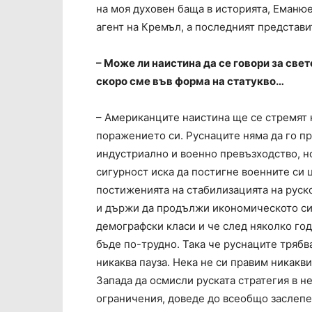
на моя духовен баща в историята, Еманюе
агент на Кремъл, а последният представи
– Може ли наистина да се говори за све
скоро сме във форма на статукво…
– Американците наистина ще се стремят к
поражението си. Руснаците няма да го пр
индустриално и военно превъзходство, н
сигурност иска да постигне военните си ц
постиженията на стабилизацията на руск
и държи да продължи икономическото си 
демографски класи и че след няколко год
бъде по-трудно. Така че руснаците трябва
никаква пауза. Нека не си правим никакви
Запада да осмисли руската стратегия в не
ограничения, доведе до всеобщо заслепе