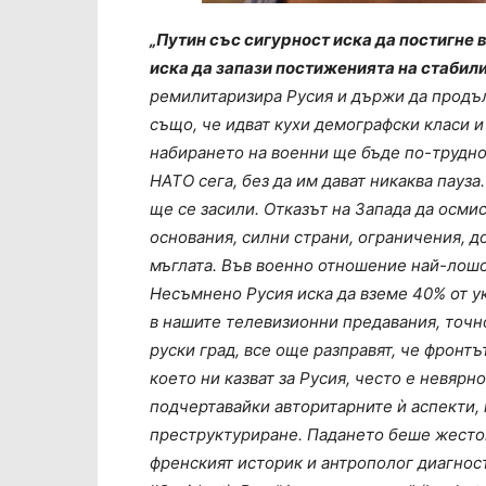
„Путин със сигурност иска да постигне в
иска да запази постиженията на стабил
ремилитаризира Русия и държи да продъл
също, че идват кухи демографски класи и 
набирането на военни ще бъде по-трудно.
НАТО сега, без да им дават никаква пауза
ще се засили. Отказът на Запада да осмис
основания, силни страни, ограничения, д
мъглата. Във военно отношение най-лошо
Несъмнено Русия иска да вземе 40% от у
в нашите телевизионни предавания, точно
руски град, все още разправят, че фронтъ
което ни казват за Русия, често е невярн
подчертавайки авторитарните ѝ аспекти, н
преструктуриране. Падането беше жестоко
френският историк и антрополог диагност