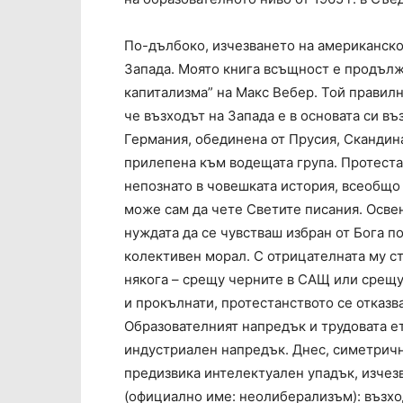
По-дълбоко, изчезването на американскот
Запада. Моято книга всъщност е продълже
капитализма” на Макс Вебер. Той правилно
че възходът на Запада е в основата си въ
Германия, обединена от Прусия, Скандин
прилепена към водещата група. Протеста
непознато в човешката история, всеобщо
може сам да чете Светите писания. Освен
нуждата да се чувстваш избран от Бога п
колективен морал. С отрицателната му с
някога – срещу черните в САЩ или срещу 
и прокълнати, протестанството се отказв
Образователният напредък и трудовата е
индустриален напредък. Днес, симетричн
предизвика интелектуален упадък, изчезв
(официално име: неолиберализъм): възхо