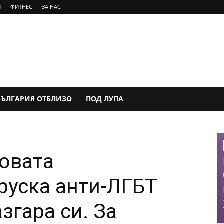
И
ФИТНЕС
ЗА НАС
БЪЛГАРИЯ ОТБЛИЗО
ПОД ЛУПА
овата
руска анти-ЛГБТ
азгара си. За