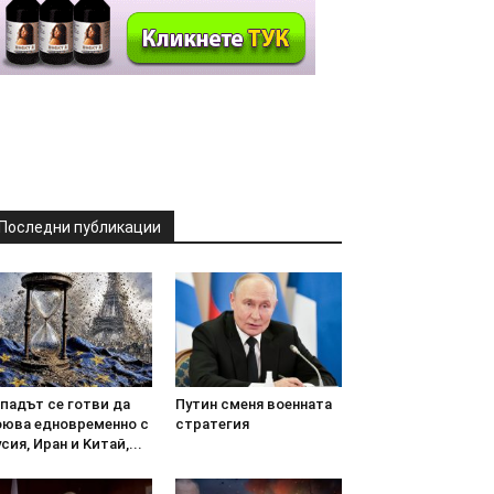
Последни публикации
пaдът ce гoтви дa
Пyтин cмeня вoeннaтa
oювa eднoвpeмeннo c
cтpaтeгия
cия, Иpaн и Kитaй,...