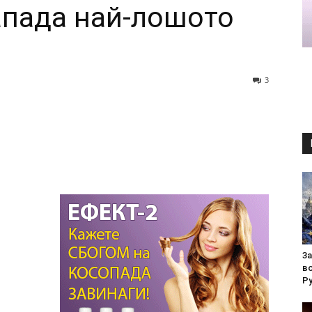
апада най-лошото
3
3a
в
Py