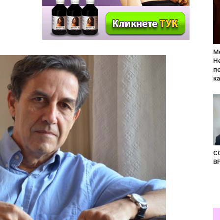
M
H
п
к
C
B