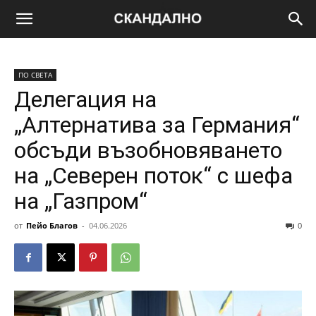
ПО СВЕТА
Делегация на
„Алтернатива за Германия“
обсъди възобновяването
на „Северен поток“ с шефа
на „Газпром“
от
Пейо Благов
-
04.06.2026
0