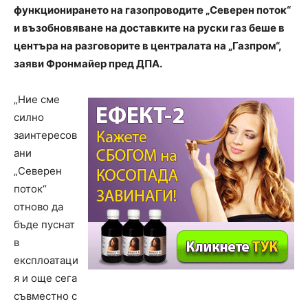
функционирането на газопроводите „Северен поток“
и възобновяване на доставките на руски газ беше в
центъра на разговорите в централата на „Газпром“,
заяви Фронмайер пред ДПА.
„Ние сме
силно
заинтересов
ани
„Северен
поток“
отново да
бъде пуснат
в
експлоатаци
я и още сега
съвместно с