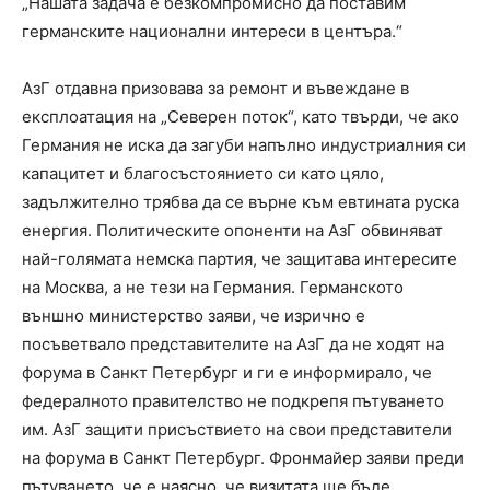
„Нашата задача е безкомпромисно да поставим
германските национални интереси в центъра.“
AзГ отдавна призовава за ремонт и въвеждане в
експлоатация на „Северен поток“, като твърди, че ако
Германия не иска да загуби напълно индустриалния си
капацитет и благосъстоянието си като цяло,
задължително трябва да се върне към евтината руска
енергия. Политическите опоненти на АзГ обвиняват
най-голямата немска партия, че защитава интересите
на Москва, а не тези на Германия. Германското
външно министерство заяви, че изрично е
посъветвало представителите на AзГ да не ходят на
форума в Санкт Петербург и ги е информирало, че
федералното правителство не подкрепя пътуването
им. АзГ защити присъствието на свои представители
на форума в Санкт Петербург. Фронмайер заяви преди
пътуването, че е наясно, че визитата ще бъде