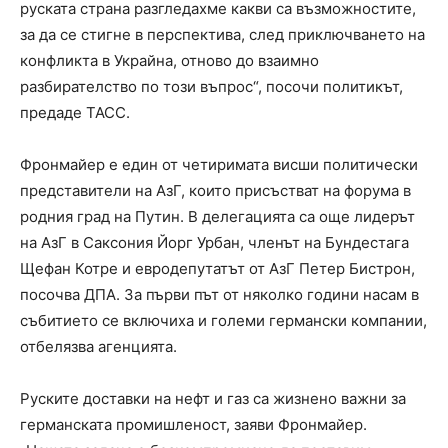
руската страна разгледахме какви са възможностите,
за да се стигне в перспектива, след приключването на
конфликта в Украйна, отново до взаимно
разбирателство по този въпрос“, посочи политикът,
предаде ТАСС.
Фронмайер е един от четиримата висши политически
представители на AзГ, които присъстват на форума в
родния град на Путин. В делегацията са още лидерът
на AзГ в Саксония Йорг Урбан, членът на Бундестага
Щефан Котре и евродепутатът от AзГ Петер Бистрон,
посочва ДПА. За първи път от няколко години насам в
събитието се включиха и големи германски компании,
отбелязва агенцията.
Руските доставки на нефт и газ са жизнено важни за
германската промишленост, заяви Фронмайер.