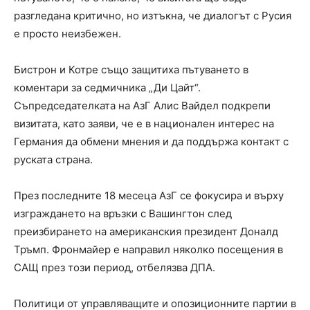
разгледана критично, но изтъкна, че диалогът с Русия
е просто неизбежен.
Бистрон и Котре също защитиха пътуването в
коментари за седмичника „Ди Цайт“.
Съпредседателката на AзГ Алис Вайдел подкрепи
визитата, като заяви, че е в национален интерес на
Германия да обмени мнения и да поддържа контакт с
руската страна.
През последните 18 месеца AзГ се фокусира и върху
изграждането на връзки с Вашингтон след
преизбирането на американския президент Доналд
Тръмп. Фронмайер е направил няколко посещения в
САЩ през този период, отбелязва ДПА.
Политици от управляващите и опозиционните партии в