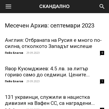
Месечен Архив: септември 2023
Англия: Отбраната на Русия е много по-
силна, отколкото Западът мислеше
Пейо Благов
-
29.09.2023
0
Явор Куюмджиев: 4.5 лв. за литър
гориво само до седмици. Цените...
Пейо Благов
-
29.09.2023
1
131 украинци, служили в нацистка
дивизия на Вафен СС, са наградени...