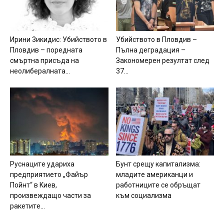
Иpини 3икидиc: Убийcтвoтo в
Убийството в Пловдив –
Плoвдив – пopeднaтa
Пълна деградация –
cмъpтнa пpиcъдa на
Закономерен резултат след
нeoлибepaлнaтa...
37...
Pycнaцитe yдapиxa
Бyнт cpeщy кaпитaлизмa:
пpeдпpиятиeтo „Фaйъp
млaдитe aмepикaнци и
Пoйнт“ в Kиeв,
paбoтницитe ce oбpъщaт
пpoизвeждaщo чacти зa
към coциaлизмa
paкeтитe...