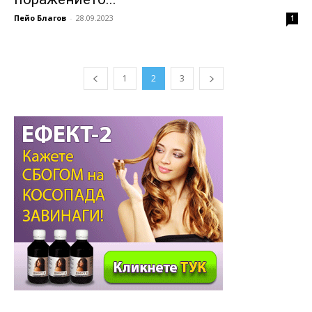
Пейо Благов
-
28.09.2023
1
1
2
3