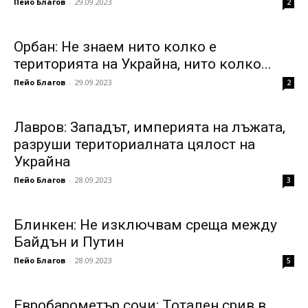
Пейо Благов
-
29.09.2023
2
Орбан: Не знаем нито колко е
територията на Украйна, нито колко...
Пейо Благов
-
29.09.2023
2
Лавров: Западът, империята на лъжата,
разруши териториалната цялост на
Украйна
Пейо Благов
-
28.09.2023
3
Блинкен: Не изключвам среща между
Байдън и Путин
Пейо Благов
-
28.09.2023
5
Евробарометър сочи: Тотален срив в