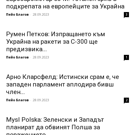
подкрепата на европейците за Украйна
Пейо Благов
-
28.09.2023
3
Румен Петков: Изпращането към
Украйна на ракети за С-300 ще
предизвика...
Пейо Благов
-
28.09.2023
1
Арно Кларсфелд: Истински срам е, че
западен парламент аплодира бивш
член...
Пейо Благов
-
28.09.2023
2
Mysl Polska: Зеленски и Западът
планират да обвинят Полша за
поражението...