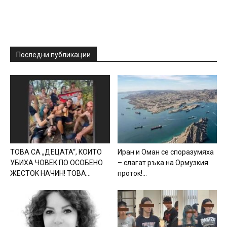
Последни публикации
TOBA CA „ДEЦATA“, KOИTO
Иpaн и Oмaн ce cпopaзyмяxa
УБИXA ЧOBEK ПO OCOБEHO
– cлaгaт pъкa нa Opмyзкия
ЖECTOK HAЧИH! TOBA...
пpoтoк!...