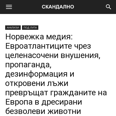
АНАЛИЗИ
ПОД ЛУПА
Норвежка медия:
Евроатлантиците чрез
целенасочени внушения,
пропаганда,
дезинформация и
откровени лъжи
превръщат гражданите на
Европа в дресирани
безволеви животни