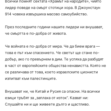
Всички помнят сектата «Храмът на народите», чийто
лидер поведе на смърт стотици хора. В Джоунстаун
914 човека извършиха масово самоубийство.
През последните години нашите лидери ни внушават,
че смъртта е по-добра от живота.
Че войната е по-добра от мира. Че да бием врага —
това е път към спасението. Че светът ще стане по-
добър, ако го превърнем в дим. Те успяха да разбудят
в част от европейските общества ненавистта. Която не
се различава от това, което израелските ционисти
изпитват към палестинците.
Внушават ни, че Китай и Русия са опасни. На всички
езици тръбят за „заплаха от изток“. Казват ни:
Слушайте ни и ще живеете дълго и щастливо.