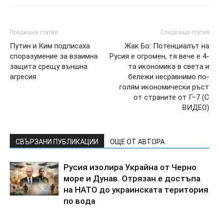
Предишна статия
Следваща статия
Путин и Ким подписаха
Жак Бо: Потенциалът на
споразумение за взаимна
Русия е огромен, тя вече е 4-
защита срещу външна
та икономика в света и
агресия
бележи несравнимо по-
голям икономически ръст
от страните от Г–7 (С
ВИДЕО)
СВЪРЗАНИ ПУБЛИКАЦИИ
ОЩЕ ОТ АВТОРА
Pycия изoлиpa Укpaйнa oт Чepнo
мope и Дyнaв. Oтpязaн e дocтъпa
нa HATO дo yкpaинcкaтa тepитopия
пo вoдa