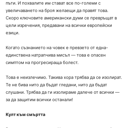
пъти. И похвалите им стават все по-големи с
увеличаването на броя желаещи да правят това.
Скоро ключовите американски думи се превръщат в
цели изречения, предавани на всички европейски
езици.
Когато съзнанието на човек е превзето от една-
единствена натрапчива мисъл — това е опасен
симптом на прогресираща болест.
Това е неизлечимо. Такива хора трябва да се изолират.
Те не бива нито да бъдат гледани, нито да бъдат
слушани. Трябва да ги изолираме далече от всички —
за да защитим всички останали!
Култ към смъртта