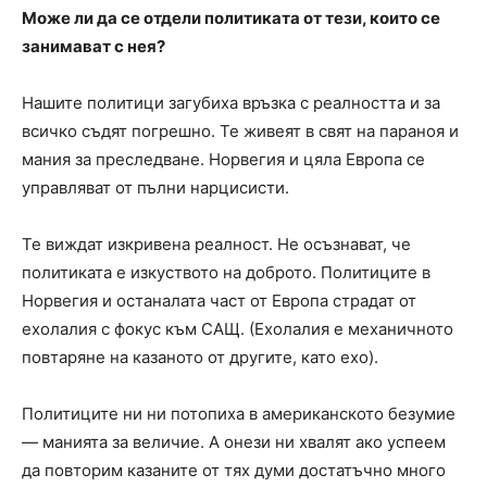
Може ли да се отдели политиката от тези, които се
занимават с нея?
Нашите политици загубиха връзка с реалността и за
всичко съдят погрешно. Те живеят в свят на параноя и
мания за преследване. Норвегия и цяла Европа се
управляват от пълни нарцисисти.
Те виждат изкривена реалност. Не осъзнават, че
политиката е изкуството на доброто. Политиците в
Норвегия и останалата част от Европа страдат от
ехолалия с фокус към САЩ. (Ехолалия е механичното
повтаряне на казаното от другите, като ехо).
Политиците ни ни потопиха в американското безумие
— манията за величие. А онези ни хвалят ако успеем
да повторим казаните от тях думи достатъчно много