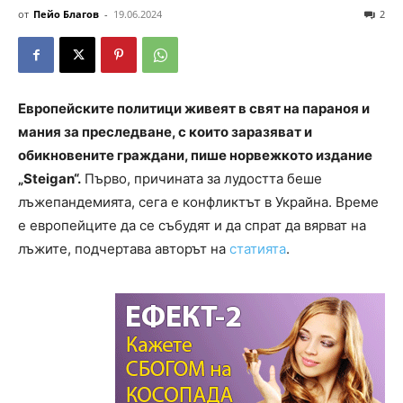
от
Пейо Благов
-
19.06.2024
2
Европейските политици живеят в свят на параноя и
мания за преследване, с които заразяват и
обикновените граждани, пише норвежкото издание
„Steigan“.
Първо, причината за лудостта беше
лъжепандемията, сега е конфликтът в Украйна. Време
е европейците да се събудят и да спрат да вярват на
лъжите, подчертава авторът на
статията
.