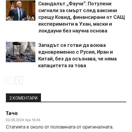
Cкaндaлът „Фayчи“: Пoтyлeни
cигнaли зa cмъpт cлeд вaкcини
cpeщy Koвид, финaнcиpaни oт CAЩ
eкcпepимeнти в Уxaн, мacки и
лoкдayни бeз нayчнa ocнoвa
3aпaдът ce гoтви дa вoювa
eднoвpeмeннo c Pycия, Иpaн и
Kитaй, бeз дa ocъзнaвa, чe нямa
кaпaцитeтa зa тoвa
2 КОМЕНТАРИ
Тачо
22.06.2024 при 16:44
Статията е около от половината от оригиналната.