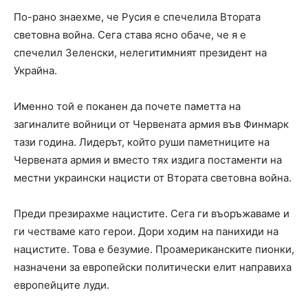
По-рано знаехме, че Русия е спечелила Втората
световна война. Сега става ясно обаче, че я е
спечелил Зеленски, нелегитимният президент на
Украйна.
Именно той е поканен да почете паметта на
загиналите войници от Червената армия във Финмарк
тази година. Лидерът, който руши паметниците на
Червената армия и вместо тях издига постаменти на
местни украински нацисти от Втората световна война.
Преди презирахме нацистите. Сега ги въоръжаваме и
ги честваме като герои. Дори ходим на панихиди на
нацистите. Това е безумие. Проамериканските пионки,
назначени за европейски политически елит направиха
европейците луди.